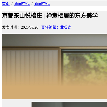
首页
/
新闻中心
/
新闻中心
京都东山悦榕庄 | 禅意栖居的东方美学
发表时间：2025/08/26
责任编辑：北极点