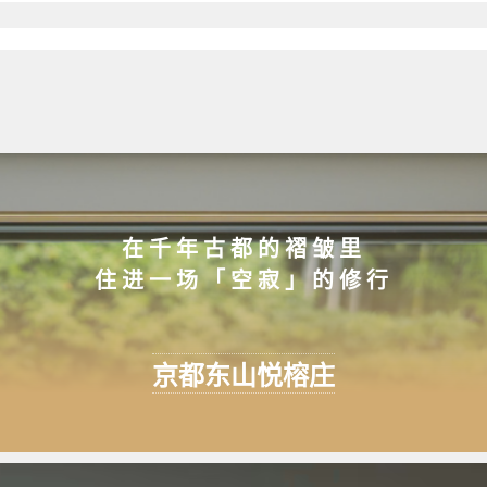
在千年古都的褶皱里
住进一场「空寂」的修行
京都东山悦榕庄