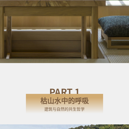
PART 1
枯山水中的呼吸
建筑与自然的共生哲学